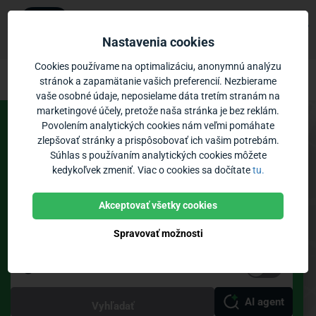
Ubian
×
Zobraziť
Mobilná aplikácia
Nastavenia cookies
Zadarmo - v Google Play
Ubian – cestovné poriadky MHD Senica
Prejsť na obsah
Cookies používame na optimalizáciu, anonymnú analýzu
stránok a zapamätanie vašich preferencií. Nezbierame
vaše osobné údaje, neposielame dáta tretím stranám na
Vozidlá:
0
Priblíženie:
marketingové účely, pretože naša stránka je bez reklám.
Povolením analytických cookies nám veľmi pomáhate
Spoje
Odchody
zlepšovať stránky a prispôsobovať ich vašim potrebám.
Súhlas s používaním analytických cookies môžete
MHD Senica
kedykoľvek zmeniť. Viac o cookies sa dočítate
tu.
Zastávky
Poloha vozidiel
Bikesharing
Akceptovať všetky cookies
Spravovať možnosti
Teraz
Priamy spoj
AI agent
Vyhľadať