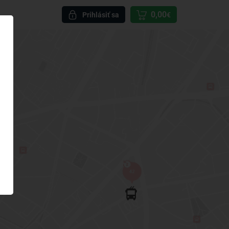
0,00
Prihlásiť sa
€