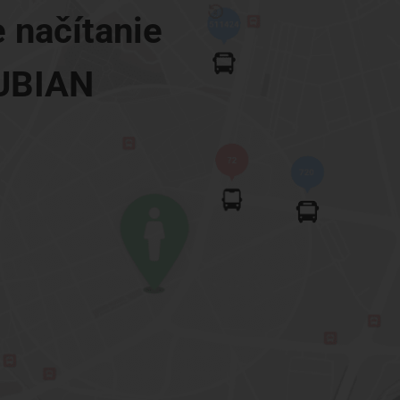
e načítanie
UBIAN