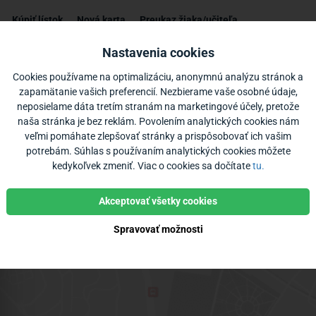
y MHD Kysucké Nové Mesto
Kúpiť lístok
Nová karta
Preukaz žiaka/učiteľa
Nastavenia cookies
Zastávky
Poloha vozidiel
Bikesharing
Cookies používame na optimalizáciu, anonymnú analýzu stránok a
zapamätanie vašich preferencií. Nezbierame vaše osobné údaje,
neposielame dáta tretím stranám na marketingové účely, pretože
naša stránka je bez reklám. Povolením analytických cookies nám
veľmi pomáhate zlepšovať stránky a prispôsobovať ich vašim
potrebám. Súhlas s používaním analytických cookies môžete
kedykoľvek zmeniť. Viac o cookies sa dočítate
tu.
Akceptovať všetky cookies
Spravovať možnosti